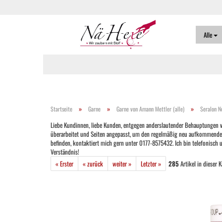
Alle
»
»
»
Startseite
Garne
Garne von Amann Mettler (alle)
Seralon N
Liebe Kundinnen, liebe Kunden, entgegen anderslautender Behauptungen ver
überarbeitet und Seiten angepasst, um den regelmäßig neu aufkommenden Ver
befinden, kontaktiert mich gern unter 0177-8575432. Ich bin telefonisch
Verständnis!
« Erster
« zurück
weiter »
Letzter »
285
Artikel in dieser 