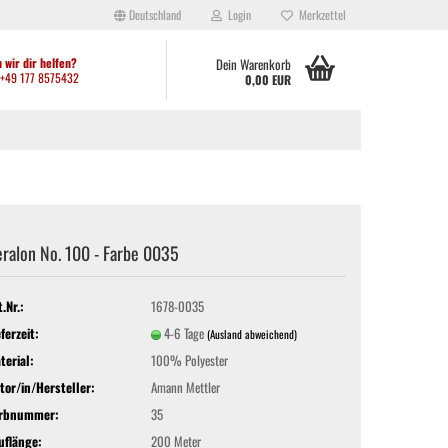
Deutschland
Login
Merkzettel
 wir dir helfen?
Dein Warenkorb
: +49 177 8575432
0,00 EUR
ralon No. 100 - Farbe 0035
ei anderen kleinen Shops festgestellt habt, werden aktuell viele Artikel
ht hergibt. Solltet ihr Artikel benötigen, die sich derzeit nicht im Shop
den: Waltroper Straße 62a, 44536 Lünen. Vielen Dank für euer
t.Nr.:
1678-0035
eferzeit:
4-6 Tage
(Ausland abweichend)
terial:
100% Polyester
tor/in/Hersteller:
Amann Mettler
rbnummer:
35
uflänge:
200 Meter