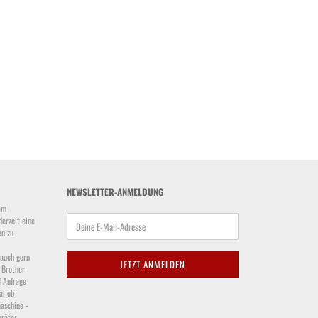
NEWSLETTER-ANMELDUNG
em
derzeit eine
en zu
 auch gern
 Brother-
f Anfrage
al ob
aschine -
rätes.