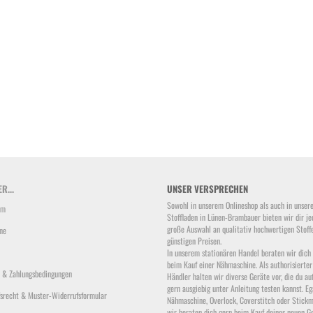
R...
UNSER VERSPRECHEN
Sowohl in unserem Onlineshop als auch in unser
um
Stoffladen in Lünen-Brambauer bieten wir dir je
große Auswahl an qualitativ hochwertigen Stoff
ne
günstigen Preisen.
In unserem stationären Handel beraten wir dich
beim Kauf einer Nähmaschine. Als authorisierter
 & Zahlungsbedingungen
Händler halten wir diverse Geräte vor, die du au
gern ausgiebig unter Anleitung testen kannst. Eg
srecht & Muster-Widerrufsformular
Nähmaschine, Overlock, Coverstitch oder Stickm
wir beraten dich gern beim Kauf deines neuen Ge