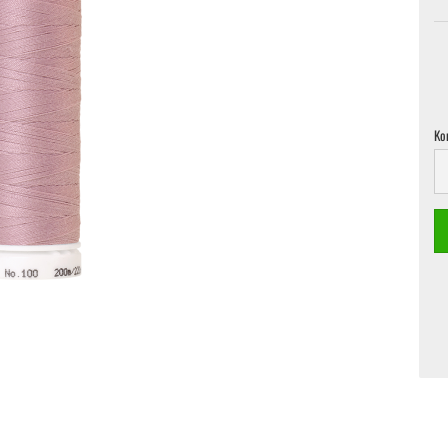
Ko
Ko