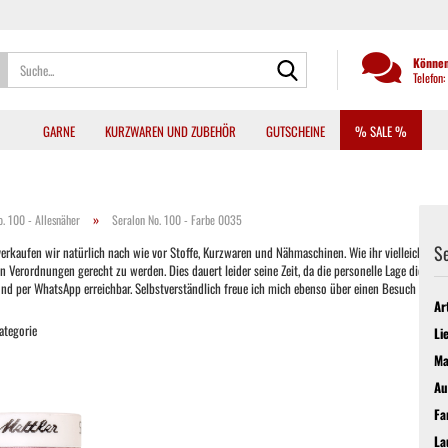
Suche...
Können
Telefon
GARNE
KURZWAREN UND ZUBEHÖR
GUTSCHEINE
% SALE %
»
o. 100 - Allesnäher
Seralon No. 100 - Farbe 0035
Se
kaufen wir natürlich nach wie vor Stoffe, Kurzwaren und Nähmaschinen. Wie ihr vielleicht auch b
ordnungen gerecht zu werden. Dies dauert leider seine Zeit, da die personelle Lage dies oft nic
 und per WhatsApp erreichbar. Selbstverständlich freue ich mich ebenso über einen Besuch im La
Ar
Kategorie
Li
Ma
Au
Fa
La