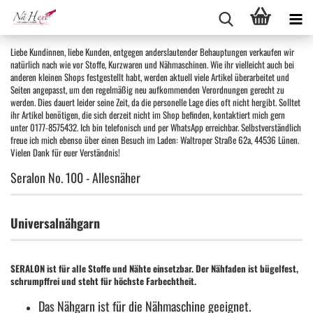
Liebe Kundinnen, liebe Kunden, entgegen anderslautender Behauptungen verkaufen wir
natürlich nach wie vor Stoffe, Kurzwaren und Nähmaschinen. Wie ihr vielleicht auch bei
anderen kleinen Shops festgestellt habt, werden aktuell viele Artikel überarbeitet und
Seiten angepasst, um den regelmäßig neu aufkommenden Verordnungen gerecht zu
werden. Dies dauert leider seine Zeit, da die personelle Lage dies oft nicht hergibt. Solltet
ihr Artikel benötigen, die sich derzeit nicht im Shop befinden, kontaktiert mich gern
unter 0177-8575432. Ich bin telefonisch und per WhatsApp erreichbar. Selbstverständlich
freue ich mich ebenso über einen Besuch im Laden: Waltroper Straße 62a, 44536 Lünen.
Vielen Dank für euer Verständnis!
Seralon No. 100 - Allesnäher
Universalnähgarn
SERALON ist für alle Stoffe und Nähte einsetzbar. Der Nähfaden ist bügelfest,
schrumpffrei und steht für höchste Farbechtheit.
Das Nähgarn ist für die Nähmaschine geeignet.