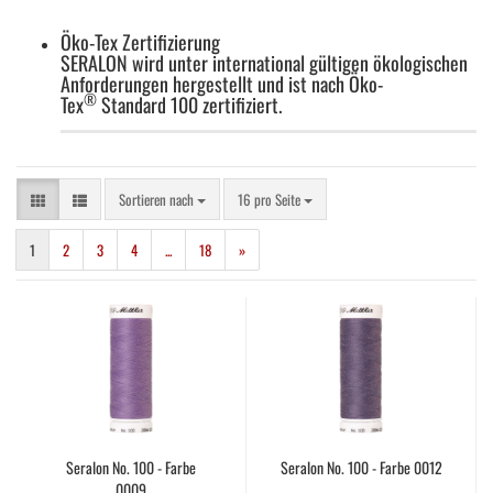
Öko-Tex Zertifizierung
SERALON wird unter international gültigen ökologischen
Anforderungen hergestellt und ist nach Öko-
®
Tex
Standard 100 zertifiziert.
Sortieren nach
pro Seite
Sortieren nach
16 pro Seite
1
2
3
4
...
18
»
Seralon No. 100 - Farbe
Seralon No. 100 - Farbe 0012
0009