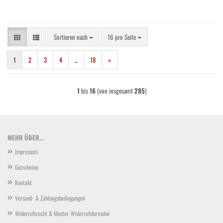
Sortieren nach
pro Seite
Sortieren nach
16 pro Seite
1
2
3
4
...
18
»
1
bis
16
(von insgesamt
285
)
MEHR ÜBER...
Impressum
Gutscheine
Kontakt
Versand- & Zahlungsbedingungen
Widerrufsrecht & Muster-Widerrufsformular