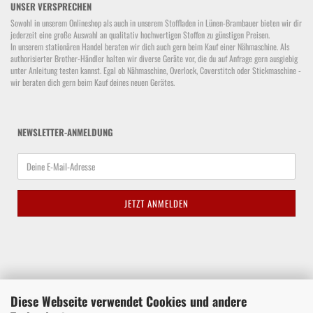
UNSER VERSPRECHEN
Sowohl in unserem Onlineshop als auch in unserem Stoffladen in Lünen-Brambauer bieten wir dir
jederzeit eine große Auswahl an qualitativ hochwertigen Stoffen zu günstigen Preisen.
In unserem stationären Handel beraten wir dich auch gern beim Kauf einer Nähmaschine. Als
authorisierter Brother-Händler halten wir diverse Geräte vor, die du auf Anfrage gern ausgiebig
unter Anleitung testen kannst. Egal ob Nähmaschine, Overlock, Coverstitch oder Stickmaschine -
wir beraten dich gern beim Kauf deines neuen Gerätes.
NEWSLETTER-ANMELDUNG
Diese Webseite verwendet Cookies und andere
Waltroper Straße 62a, 44536 Lünen