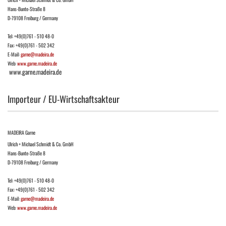
Hans-Bunte-Straße 8
D-79108 Freiburg / Germany
Tel: +49(0)761 - 510 48-0
Fax: +49(0)761 - 502 342
E-Mail:
garne@madeira.de
Web:
www.garne.madeira.de
www.garne.madeira.de
Importeur / EU-Wirtschaftsakteur
MADEIRA Garne
Ulrich + Michael Schmidt & Co. GmbH
Hans-Bunte-Straße 8
D-79108 Freiburg / Germany
Tel: +49(0)761 - 510 48-0
Fax: +49(0)761 - 502 342
E-Mail:
garne@madeira.de
Web:
www.garne.madeira.de