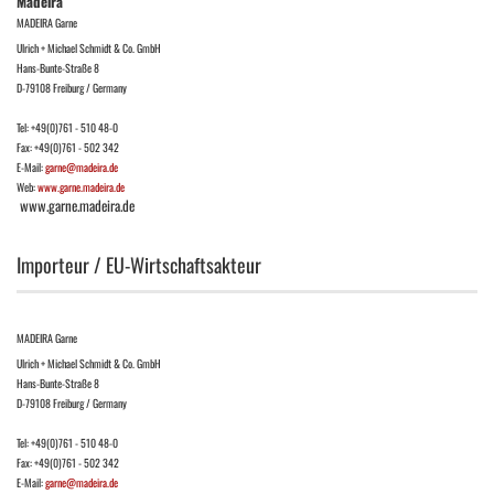
Madeira
MADEIRA Garne
Ulrich + Michael Schmidt & Co. GmbH
Hans-Bunte-Straße 8
D-79108 Freiburg / Germany
Tel: +49(0)761 - 510 48-0
Fax: +49(0)761 - 502 342
E-Mail:
garne@madeira.de
Web:
www.garne.madeira.de
www.garne.madeira.de
Importeur / EU-Wirtschaftsakteur
MADEIRA Garne
Ulrich + Michael Schmidt & Co. GmbH
Hans-Bunte-Straße 8
D-79108 Freiburg / Germany
Tel: +49(0)761 - 510 48-0
Fax: +49(0)761 - 502 342
E-Mail:
garne@madeira.de