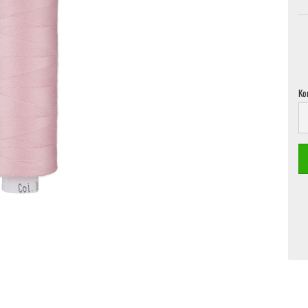
Ko
Ko