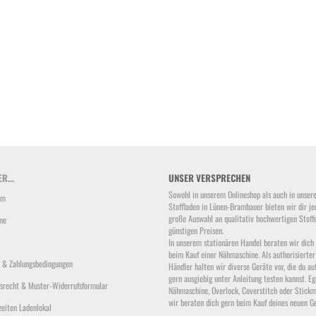
R...
UNSER VERSPRECHEN
Sowohl in unserem Onlineshop als auch in unser
um
Stoffladen in Lünen-Brambauer bieten wir dir je
große Auswahl an qualitativ hochwertigen Stoff
ne
günstigen Preisen.
In unserem stationären Handel beraten wir dich
beim Kauf einer Nähmaschine. Als authorisierter
 & Zahlungsbedingungen
Händler halten wir diverse Geräte vor, die du au
gern ausgiebig unter Anleitung testen kannst. Eg
srecht & Muster-Widerrufsformular
Nähmaschine, Overlock, Coverstitch oder Stickm
wir beraten dich gern beim Kauf deines neuen Ge
zeiten Ladenlokal