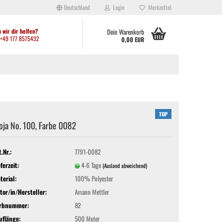
Deutschland
Login
Merkzettel
 wir dir helfen?
Dein Warenkorb
: +49 177 8575432
0,00 EUR
TOP
oja No. 100, Farbe 0082
ei anderen kleinen Shops festgestellt habt, werden aktuell viele Artikel
ht hergibt. Solltet ihr Artikel benötigen, die sich derzeit nicht im Shop
den: Waltroper Straße 62a, 44536 Lünen. Vielen Dank für euer
t.Nr.:
7791-0082
eferzeit:
4-6 Tage
(Ausland abweichend)
terial:
100% Polyester
tor/in/Hersteller:
Amann Mettler
rbnummer:
82
uflänge:
500 Meter