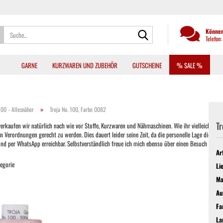
Suche...
Können
Telefon
GARNE
KURZWAREN UND ZUBEHÖR
GUTSCHEINE
% SALE %
»
100 - Allesnäher
Troja No. 100, Farbe 0082
Tr
kaufen wir natürlich nach wie vor Stoffe, Kurzwaren und Nähmaschinen. Wie ihr vielleicht auch b
ordnungen gerecht zu werden. Dies dauert leider seine Zeit, da die personelle Lage dies oft nic
 und per WhatsApp erreichbar. Selbstverständlich freue ich mich ebenso über einen Besuch im La
Ar
tegorie
Li
Ma
Au
Fa
La