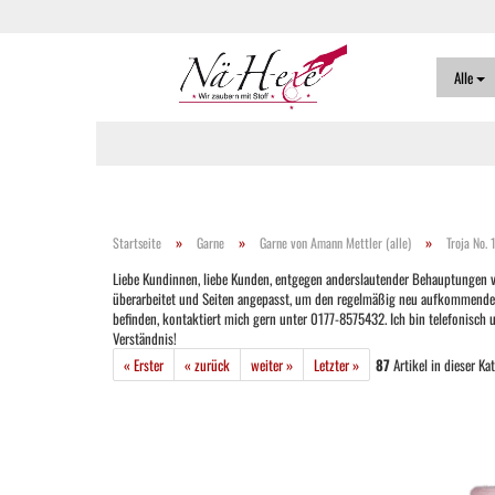
Alle
»
»
»
Startseite
Garne
Garne von Amann Mettler (alle)
Troja No. 
Liebe Kundinnen, liebe Kunden, entgegen anderslautender Behauptungen ver
überarbeitet und Seiten angepasst, um den regelmäßig neu aufkommenden Ver
befinden, kontaktiert mich gern unter 0177-8575432. Ich bin telefonisch
Verständnis!
« Erster
« zurück
weiter »
Letzter »
87
Artikel in dieser Ka