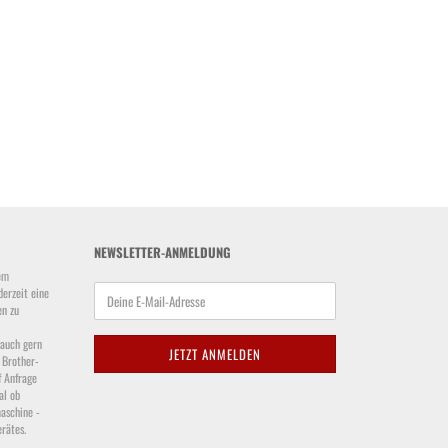
NEWSLETTER-ANMELDUNG
em
derzeit eine
en zu
 auch gern
 Brother-
f Anfrage
al ob
aschine -
rätes.