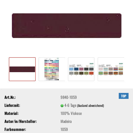
TOP
Art.Nr.:
9840-1059
Lieferzeit:
4-6 Tage
(Ausland abweichend)
Material:
100% Viskose
Autor/in/Hersteller:
Madeira
Farbnummer:
1059