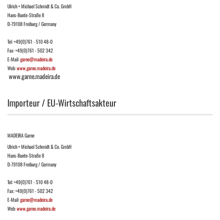
Ulrich + Michael Schmidt & Co. GmbH
Hans-Bunte-Straße 8
D-79108 Freiburg / Germany
Tel: +49(0)761 - 510 48-0
Fax: +49(0)761 - 502 342
E-Mail:
garne@madeira.de
Web:
www.garne.madeira.de
www.garne.madeira.de
Importeur / EU-Wirtschaftsakteur
MADEIRA Garne
Ulrich + Michael Schmidt & Co. GmbH
Hans-Bunte-Straße 8
D-79108 Freiburg / Germany
Tel: +49(0)761 - 510 48-0
Fax: +49(0)761 - 502 342
E-Mail:
garne@madeira.de
Web:
www.garne.madeira.de