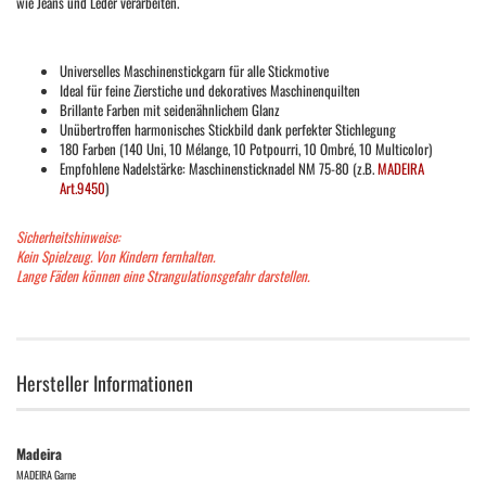
wie Jeans und Leder verarbeiten.
Universelles Maschinenstickgarn für alle Stickmotive
Ideal für feine Zierstiche und dekoratives Maschinenquilten
Brillante Farben mit seidenähnlichem Glanz
Unübertroffen harmonisches Stickbild dank perfekter Stichlegung
180 Farben (140 Uni, 10 Mélange, 10 Potpourri, 10 Ombré, 10 Multicolor)
Empfohlene Nadelstärke: Maschinensticknadel NM 75-80 (z.B.
MADEIRA
Art.9450
)
Sicherheitshinweise:
Kein Spielzeug. Von Kindern fernhalten.
Lange Fäden können eine Strangulationsgefahr darstellen.
Hersteller Informationen
Madeira
MADEIRA Garne