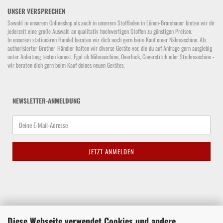
UNSER VERSPRECHEN
Sowohl in unserem Onlineshop als auch in unserem Stoffladen in Lünen-Brambauer bieten wir dir
jederzeit eine große Auswahl an qualitativ hochwertigen Stoffen zu günstigen Preisen.
In unserem stationären Handel beraten wir dich auch gern beim Kauf einer Nähmaschine. Als
authorisierter Brother-Händler halten wir diverse Geräte vor, die du auf Anfrage gern ausgiebig
unter Anleitung testen kannst. Egal ob Nähmaschine, Overlock, Coverstitch oder Stickmaschine -
wir beraten dich gern beim Kauf deines neuen Gerätes.
NEWSLETTER-ANMELDUNG
Diese Webseite verwendet Cookies und andere
Waltroper Straße 62a, 44536 Lünen