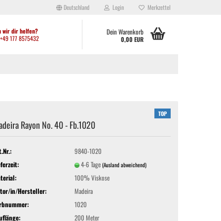
Deutschland
Login
Merkzettel
 wir dir helfen?
Dein Warenkorb
: +49 177 8575432
0,00 EUR
TOP
deira Rayon No. 40 - Fb.1020
ei anderen kleinen Shops festgestellt habt, werden aktuell viele Artikel
ht hergibt. Solltet ihr Artikel benötigen, die sich derzeit nicht im Shop
den: Waltroper Straße 62a, 44536 Lünen. Vielen Dank für euer
t.Nr.:
9840-1020
eferzeit:
4-6 Tage
(Ausland abweichend)
terial:
100% Viskose
tor/in/Hersteller:
Madeira
rbnummer:
1020
uflänge:
200 Meter