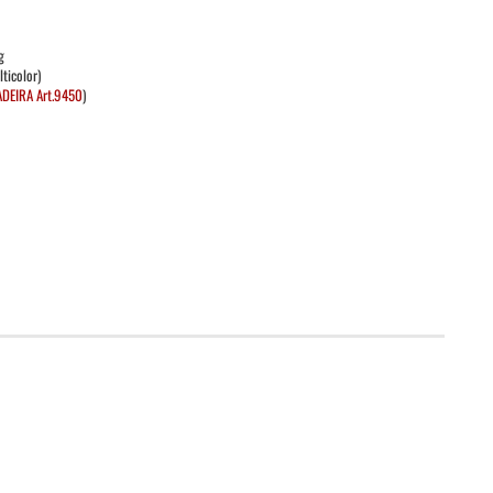
g
ticolor)
DEIRA Art.9450
)