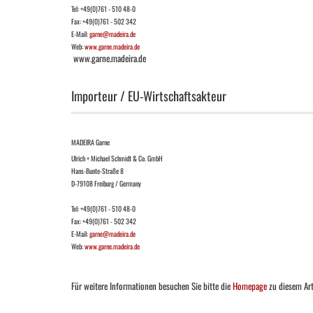
Tel: +49(0)761 - 510 48-0
Fax: +49(0)761 - 502 342
E-Mail:
garne@madeira.de
Web:
www.garne.madeira.de
www.garne.madeira.de
Importeur / EU-Wirtschaftsakteur
MADEIRA Garne
Ulrich + Michael Schmidt & Co. GmbH
Hans-Bunte-Straße 8
D-79108 Freiburg / Germany
Tel: +49(0)761 - 510 48-0
Fax: +49(0)761 - 502 342
E-Mail:
garne@madeira.de
Web:
www.garne.madeira.de
Für weitere Informationen besuchen Sie bitte die
Homepage
zu diesem Art