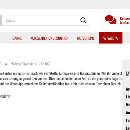
Suche...
Können
Telefon
GARNE
KURZWAREN UND ZUBEHÖR
GUTSCHEINE
% SALE %
»
40
Madeira Rayon No. 40 - Fb.1020
Ma
kaufen wir natürlich nach wie vor Stoffe, Kurzwaren und Nähmaschinen. Wie ihr vielleicht auch b
ordnungen gerecht zu werden. Dies dauert leider seine Zeit, da die personelle Lage dies oft nic
 und per WhatsApp erreichbar. Selbstverständlich freue ich mich ebenso über einen Besuch im La
Ar
ategorie
Li
Ma
Au
Fa
La