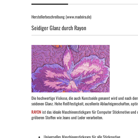
Herstellerbeschreibung (www.madeira.de)
Seidiger Glanz durch Rayon
Die hochwertige Viskose, die auch Kunstseide genannt wird und nach dem V
seidenen Glanz. Hohe Reißfestigkeit, exzellente Ablaufeigenschaften, opti
RAYON
ist das ideale Maschinenstickgarn für Computer Stickmotive und de
gröberen Stoffen wie Jeans und Leder verarbeiten.
Universelles Maschinenstickgarn für alle Stickmotive