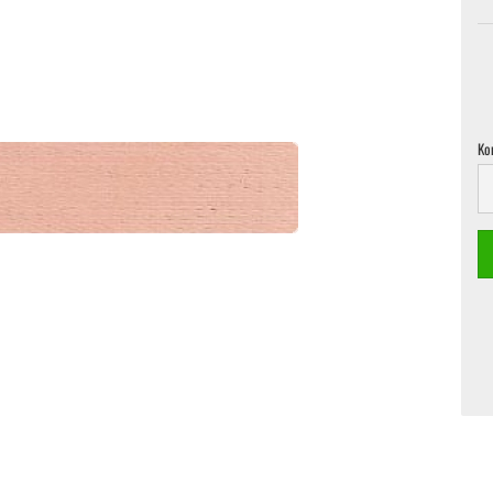
Ko
Ko