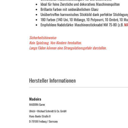
Ideal für feine Zierstiche und dekoratives Maschinenquilten
Brillante Farben mit seidenähnlichem Glanz
Unübertroffen harmonisches Stickbild dank perfekter Stichlegun
180 Farben (140 Uni, 10 Mélange, 10 Potpourri, 10 Ombré, 10 Mul
Empfohlene Nadelstärke: Maschinensticknadel NM 75-80 (z.B.
MA
Sicherheitshinweise:
Kein Spielzeug. Von Kindern fernhalten.
Lange Fäden können eine Strangulationsgefahr darstellen.
Hersteller Informationen
Madeira
MADEIRA Garne
Ulrich + Michael Schmidt & Co. GmbH
Hans-Bunte-Straße 8
D-79108 Freiburg / Germany