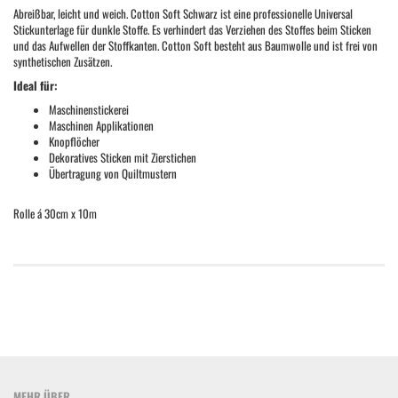
Abreißbar, leicht und weich. Cotton Soft Schwarz ist eine professionelle Universal
Stickunterlage für dunkle Stoffe. Es verhindert das Verziehen des Stoffes beim Sticken
und das Aufwellen der Stoffkanten. Cotton Soft besteht aus Baumwolle und ist frei von
synthetischen Zusätzen.
Ideal für:
Maschinenstickerei
Maschinen Applikationen
Knopflöcher
Dekoratives Sticken mit Zierstichen
Übertragung von Quiltmustern
Rolle á 30cm x 10m
MEHR ÜBER...