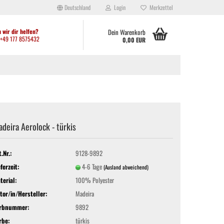
Deutschland
Login
Merkzettel
 wir dir helfen?
Dein Warenkorb
: +49 177 8575432
0,00 EUR
deira Aerolock - türkis
ei anderen kleinen Shops festgestellt habt, werden aktuell viele Artikel
ht hergibt. Solltet ihr Artikel benötigen, die sich derzeit nicht im Shop
den: Waltroper Straße 62a, 44536 Lünen. Vielen Dank für euer
t.Nr.:
9128-9892
eferzeit:
4-6 Tage
(Ausland abweichend)
terial:
100% Polyester
tor/in/Hersteller:
Madeira
rbnummer:
9892
rbe:
türkis