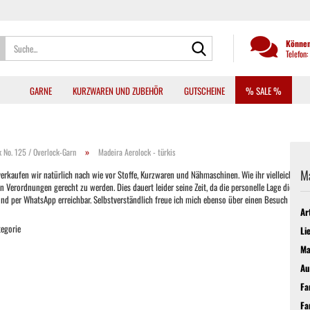
Suche...
Können
Telefon
GARNE
KURZWAREN UND ZUBEHÖR
GUTSCHEINE
% SALE %
»
 No. 125 / Overlock-Garn
Madeira Aerolock - türkis
Ma
kaufen wir natürlich nach wie vor Stoffe, Kurzwaren und Nähmaschinen. Wie ihr vielleicht auch b
ordnungen gerecht zu werden. Dies dauert leider seine Zeit, da die personelle Lage dies oft nic
 und per WhatsApp erreichbar. Selbstverständlich freue ich mich ebenso über einen Besuch im La
Ar
tegorie
Li
Ma
Au
Fa
Fa