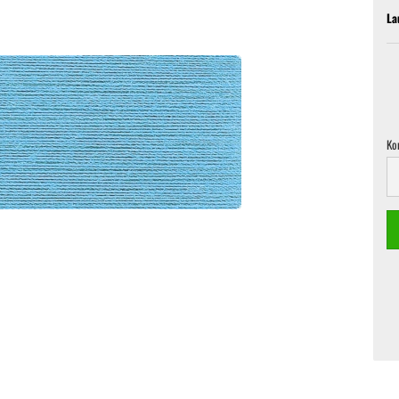
La
Ko
Ko