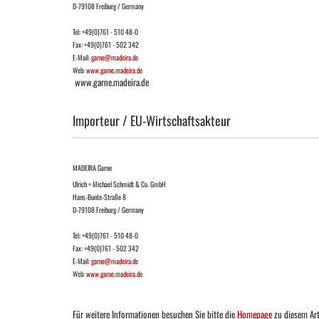
D-79108 Freiburg / Germany
Tel: +49(0)761 - 510 48-0
Fax: +49(0)761 - 502 342
E-Mail:
garne@madeira.de
Web:
www.garne.madeira.de
www.garne.madeira.de
Importeur / EU-Wirtschaftsakteur
MADEIRA Garne
Ulrich + Michael Schmidt & Co. GmbH
Hans-Bunte-Straße 8
D-79108 Freiburg / Germany
Tel: +49(0)761 - 510 48-0
Fax: +49(0)761 - 502 342
E-Mail:
garne@madeira.de
Web:
www.garne.madeira.de
Für weitere Informationen besuchen Sie bitte die
Homepage
zu diesem Art