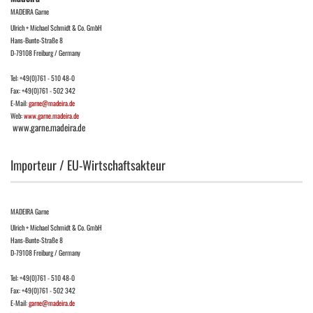
MADEIRA Garne
Ulrich + Michael Schmidt & Co. GmbH
Hans-Bunte-Straße 8
D-79108 Freiburg / Germany
Tel: +49(0)761 - 510 48-0
Fax: +49(0)761 - 502 342
E-Mail:
garne@madeira.de
Web:
www.garne.madeira.de
www.garne.madeira.de
Importeur / EU-Wirtschaftsakteur
MADEIRA Garne
Ulrich + Michael Schmidt & Co. GmbH
Hans-Bunte-Straße 8
D-79108 Freiburg / Germany
Tel: +49(0)761 - 510 48-0
Fax: +49(0)761 - 502 342
E-Mail:
garne@madeira.de