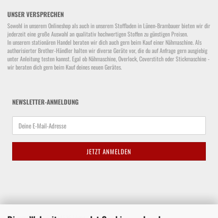
UNSER VERSPRECHEN
Sowohl in unserem Onlineshop als auch in unserem Stoffladen in Lünen-Brambauer bieten wir dir
jederzeit eine große Auswahl an qualitativ hochwertigen Stoffen zu günstigen Preisen.
In unserem stationären Handel beraten wir dich auch gern beim Kauf einer Nähmaschine. Als
authorisierter Brother-Händler halten wir diverse Geräte vor, die du auf Anfrage gern ausgiebig
unter Anleitung testen kannst. Egal ob Nähmaschine, Overlock, Coverstitch oder Stickmaschine -
wir beraten dich gern beim Kauf deines neuen Gerätes.
NEWSLETTER-ANMELDUNG
Waltroper Straße 62a, 44536 Lünen