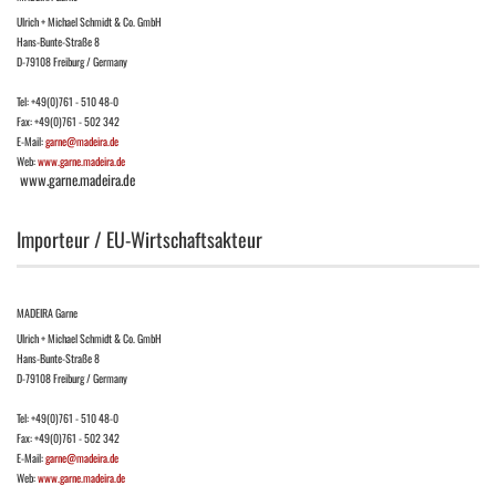
Ulrich + Michael Schmidt & Co. GmbH
Hans-Bunte-Straße 8
D-79108 Freiburg / Germany
Tel: +49(0)761 - 510 48-0
Fax: +49(0)761 - 502 342
E-Mail:
garne@madeira.de
Web:
www.garne.madeira.de
www.garne.madeira.de
Importeur / EU-Wirtschaftsakteur
MADEIRA Garne
Ulrich + Michael Schmidt & Co. GmbH
Hans-Bunte-Straße 8
D-79108 Freiburg / Germany
Tel: +49(0)761 - 510 48-0
Fax: +49(0)761 - 502 342
E-Mail:
garne@madeira.de
Web:
www.garne.madeira.de