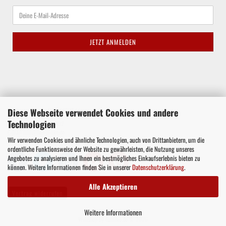
Diese Webseite verwendet Cookies und andere
Waltroper Straße 62a, 44536 Lünen
Technologien
Telefon +49 177 8575432
E-Mail
info@nae-h-exe.de
Wir verwenden Cookies und ähnliche Technologien, auch von Drittanbietern, um die
ordentliche Funktionsweise der Website zu gewährleisten, die Nutzung unseres
Angebotes zu analysieren und Ihnen ein bestmögliches Einkaufserlebnis bieten zu
können. Weitere Informationen finden Sie in unserer
Datenschutzerklärung
.
Alle Akzeptieren
Vertrag widerrufen
Weitere Informationen
Webshop
by Gambio.de © 2026