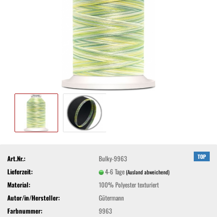
TOP
Art.Nr.:
Bulky-9963
Lieferzeit:
4-6 Tage
(Ausland abweichend)
Material:
100% Polyester texturiert
Autor/in/Hersteller:
Gütermann
Farbnummer:
9963