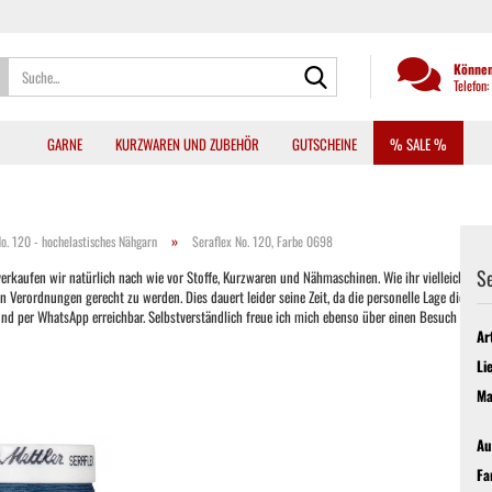
Suche...
Können
Telefon
GARNE
KURZWAREN UND ZUBEHÖR
GUTSCHEINE
% SALE %
»
No. 120 - hochelastisches Nähgarn
Seraflex No. 120, Farbe 0698
Se
kaufen wir natürlich nach wie vor Stoffe, Kurzwaren und Nähmaschinen. Wie ihr vielleicht auch b
ordnungen gerecht zu werden. Dies dauert leider seine Zeit, da die personelle Lage dies oft nic
 und per WhatsApp erreichbar. Selbstverständlich freue ich mich ebenso über einen Besuch im La
Ar
Li
Ma
Au
Fa