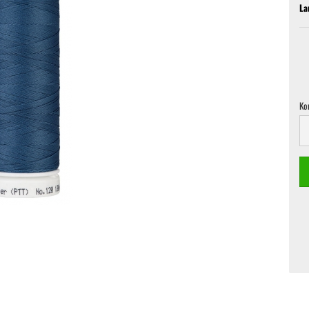
La
Ko
Ko