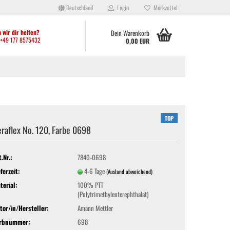
Deutschland
Login
Merkzettel
 wir dir helfen?
Dein Warenkorb
: +49 177 8575432
0,00 EUR
TOP
raflex No. 120, Farbe 0698
ei anderen kleinen Shops festgestellt habt, werden aktuell viele Artikel
ht hergibt. Solltet ihr Artikel benötigen, die sich derzeit nicht im Shop
den: Waltroper Straße 62a, 44536 Lünen. Vielen Dank für euer
t.Nr.:
7840-0698
eferzeit:
4-6 Tage
(Ausland abweichend)
terial:
100% PTT
(Polytrimethylenterephthalat)
tor/in/Hersteller:
Amann Mettler
rbnummer:
698