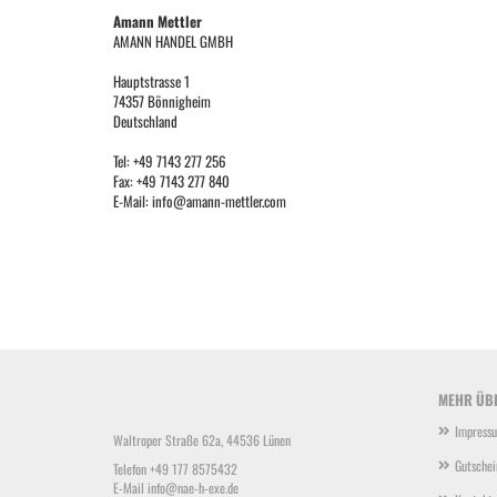
Amann Mettler
AMANN HANDEL GMBH
Hauptstrasse 1
74357 Bönnigheim
Deutschland
Tel: +49 7143 277 256
Fax: +49 7143 277 840
E-Mail: info@amann-mettler.com
MEHR ÜBE
Impress
Waltroper Straße 62a, 44536 Lünen
Gutschei
Telefon +49 177 8575432
E-Mail
info@nae-h-exe.de