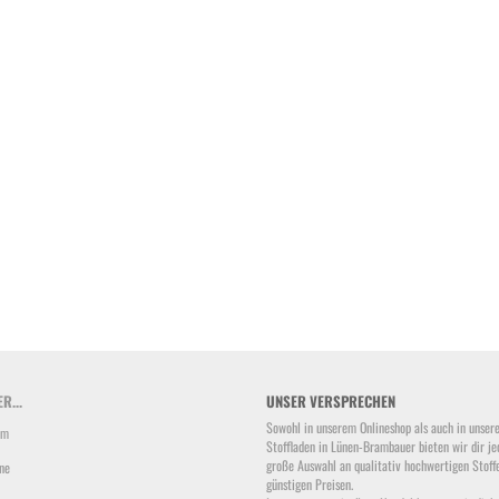
R...
UNSER VERSPRECHEN
Sowohl in unserem Onlineshop als auch in unser
um
Stoffladen in Lünen-Brambauer bieten wir dir je
große Auswahl an qualitativ hochwertigen Stoff
ne
günstigen Preisen.