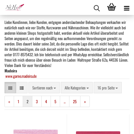
Liebe Kundinnen, liebe Kunden, entgegen anderslautender Behauptungen verkaufen wir
natürlich nach wie vor Stoffe, Kurzwaren und Nähmaschinen. Wie ihr vielleicht auch bei
anderen kleinen Shops festgestellt habt, werden aktuell viele Artikel überarbeitet und
Seiten angepasst, um den regelmäßig neu aufkommenden Verordnungen gerecht zu
werden. Dies dauert leider seine Zeit, da die personelle Lage dies oft nicht hergibt. Solltet
ihr Artikel benötigen, die sich derzeit nicht im Shop befinden, kontaktiert mich gern
unter 0177-8575432. Ich bin telefonisch und per WhatsApp erreichbar. Selbstverständlich
freue ich mich ebenso über einen Besuch im Laden: Waltroper Straße 62a, 44536 Lünen.
Vielen Dank für euer Verständnis!
Madeira
www.garne.madeira.de
Sortieren nach
pro Seite
Sortieren nach
Alle Kategorien
16 pro Seite
«
1
2
3
4
5
...
25
»