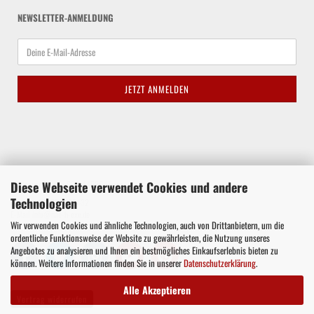
NEWSLETTER-ANMELDUNG
Diese Webseite verwendet Cookies und andere
Waltroper Straße 62a, 44536 Lünen
Technologien
Telefon +49 177 8575432
E-Mail
info@nae-h-exe.de
Wir verwenden Cookies und ähnliche Technologien, auch von Drittanbietern, um die
ordentliche Funktionsweise der Website zu gewährleisten, die Nutzung unseres
Angebotes zu analysieren und Ihnen ein bestmögliches Einkaufserlebnis bieten zu
können. Weitere Informationen finden Sie in unserer
Datenschutzerklärung
.
Alle Akzeptieren
Vertrag widerrufen