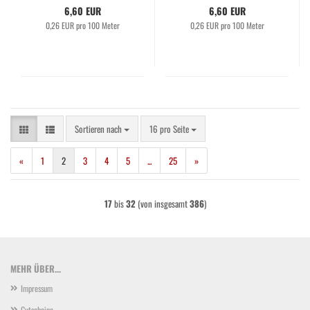
6,60 EUR
6,60 EUR
0,26 EUR pro 100 Meter
0,26 EUR pro 100 Meter
Sortieren nach
pro Seite
Sortieren nach
16 pro Seite
«
1
2
3
4
5
...
25
»
17
bis
32
(von insgesamt
386
)
MEHR ÜBER...
Impressum
Gutscheine